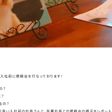
方へ入社前に懇親会を行なっております！
の？
じ？
るの？
が多い入社前の社員さんと、先輩社員との懇親会の様子をレポート